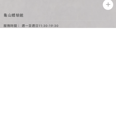
龜山體驗館
週一至週日11:30-19:30
03-328-1330
@009kocgx
aishalife11@gmail.com
桃園市龜山區文三三街6巷13號(點我導航)
愛莎家居生活館
31709887
網站地圖
回首頁
關於愛莎
訂製流程
服務項目