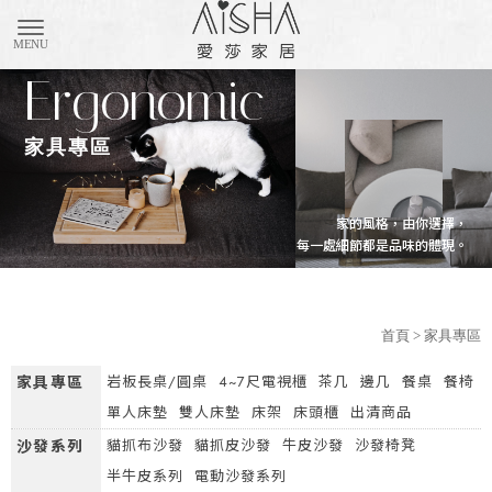
購物車(0)
匯款通知
家具專區
首頁
> 家具專區
家具專區
岩板長桌/圓桌
4~7尺電視櫃
茶几
邊几
餐桌
餐椅
單人床墊
雙人床墊
床架
床頭櫃
出清商品
沙發系列
貓抓布沙發
貓抓皮沙發
牛皮沙發
沙發椅凳
半牛皮系列
電動沙發系列