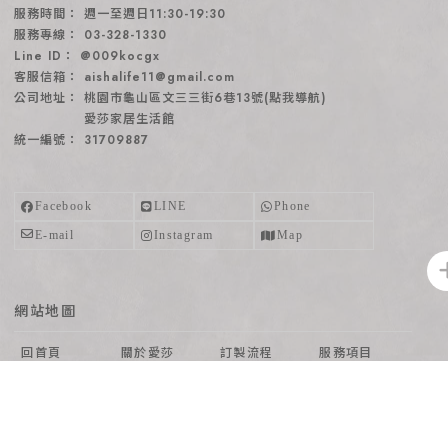
週一至週日11:30-19:30
03-328-1330
@009kocgx
aishalife11@gmail.com
桃園市龜山區文三三街6巷13號(點我導航)
愛莎家居生活館
31709887
網站地圖
回首頁
關於愛莎
訂製流程
服務項目
沙發系列
家具專區
部落客推薦
沙發知識
購物說明