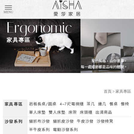
購物車(0)
匯款通知
家具專區
首頁
> 家具專區
家具專區
岩板長桌/圓桌
4~7尺電視櫃
茶几
邊几
餐桌
餐椅
單人床墊
雙人床墊
床架
床頭櫃
出清商品
沙發系列
貓抓布沙發
貓抓皮沙發
牛皮沙發
沙發椅凳
半牛皮系列
電動沙發系列