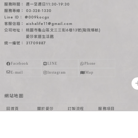
週一至週日11:30-19:30
03-328-1330
@009kocgx
aishalife11@gmail.com
桃園市龜山區文三三街6巷13號(點我導航)
愛莎家居生活館
31709887
網站地圖
回首頁
關於愛莎
訂製流程
服務項目
沙發系列
家具專區
部落客推薦
沙發知識
購物說明