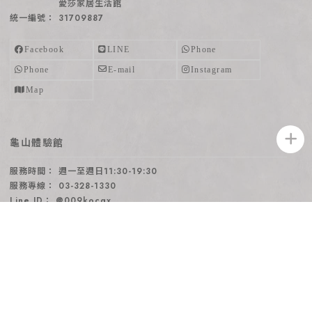
愛莎家居生活館
31709887
龜山體驗館
週一至週日11:30-19:30
03-328-1330
@009kocgx
aishalife11@gmail.com
桃園市龜山區文三三街6巷13號(點我導航)
愛莎家居生活館
31709887