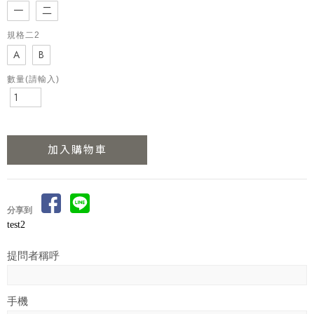
一
二
規格二2
A
B
數量(請輸入)
分享到
test2
提問者稱呼
手機